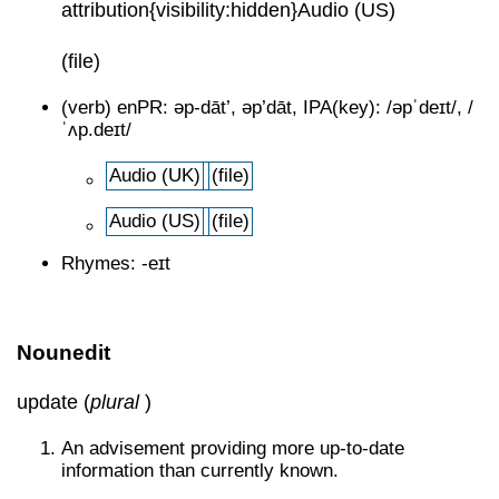
attribution{visibility:hidden}Audio (US)
(file)
(verb) enPR: əp-dāt’, əp’dāt, IPA(key): /əpˈdeɪt/, /
ˈʌp.deɪt/
Audio (UK)
(file)
Audio (US)
(file)
Rhymes: -eɪt
Nounedit
update (
plural
)
An advisement providing more up-to-date
information than currently known.