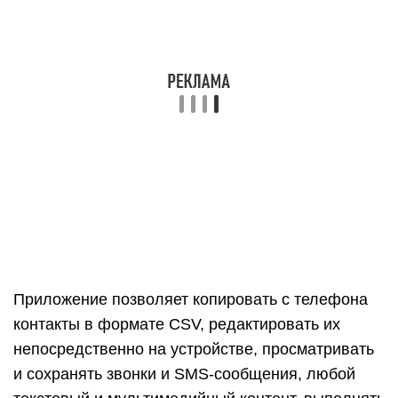
Приложение позволяет копировать с телефона
контакты в формате CSV, редактировать их
непосредственно на устройстве, просматривать
и сохранять звонки и SMS-сообщения, любой
текстовый и мультимедийный контент, выполнять
различные виды резервного копирования и
много других полезных действий. Сопряжение
ПК с телефоном при использовании MOBILedit
возможно через USB-кабель, Wi-Fi, ИК-порт и
Bluetooth. MOBILedit – программа коммерческая,
но в течение недели ею можно пользоваться
бесплатно.