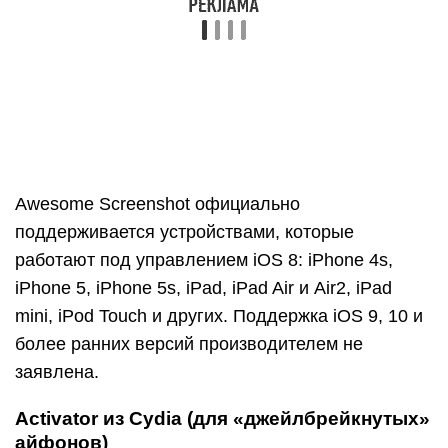
действие, например, кнопке «Home». И при
«фотографировании» экрана нажимать только
ее. Кстати, вместо кнопок эту операцию
допустимо назначить какому-либо жесту
(проведению пальцем по экрану, щипку,
растягиванию и т. д.) или движению
(встряхиванию телефона).