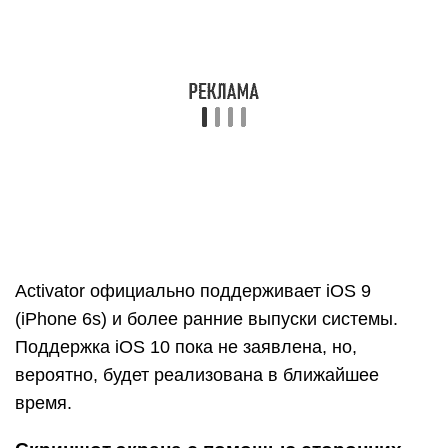
Сами владельцы iPhone выделяют 2
продвинутых софта, достойных внимания. Стоит
рассказать о них подробнее.
Скрин без кнопки Power
Если вдруг клавиша блокировки сломалась или
«подвисает», как тогда на Айфоне включить
скриншот (например, на модели iPhone 7 Plus)?
Для этого необходимо предварительно
активировать функцию виртуальной кнопки на
экране.