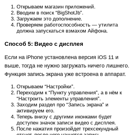
“Настроить элементы управления”.
Заходим раздел про “Запись экрана” и
активируем его.
Теперь внизу с другими иконками будет
доступен значок записи видео с дисплея.
После нажатия произойдет трехсекундный
отсчет, после чего начнется запись.
Как видим, на самом деле всё очень просто. В
большинстве случаев можно просто
использовать встроенный функционал iPhone,
однако для большего набора возможностей
придётся загрузить специальные дополнения.
Программные альтернативы
Если универсальный метод кажется вам
неудобным или на устройстве не работает одна