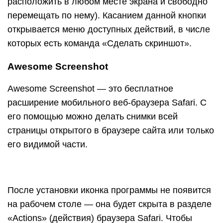
После установки иконка программы не появится
на рабочем столе — она будет скрыта в разделе
«Actions» (действия) браузера Safari. Чтобы
активировать функцию создания скриншотов,
зайдите в указанный раздел и передвиньте
ползунок «Screenshot» в положение
«Включено».
Как только снимок будет готов, он сразу
отправится во встроенный в программу мини-
редактор. С помощью этого редактора вы
сможете обрезать края изображения, отметить
нужные места стрелками и добавить на картинку
текстовые надписи.