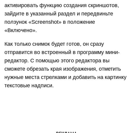
Awesome Screenshot официально
поддерживается устройствами, которые
работают под управлением iOS 8: iPhone 4s,
iPhone 5, iPhone 5s, iPad, iPad Air и Air2, iPad
mini, iPod Touch и других. Поддержка iOS 9, 10 и
более ранних версий производителем не
заявлена.
Activator из Cydia (для «джейлбрейкнутых»
айфонов)
Activator — еще одно бесплатное приложение,
точнее, твик для iPhone с джейлбрейком,
который позволяет делать скриншоты без кнопки
блокировки. Вернее, создание скринов не
является его основной функцией: он просто дает
пользователю возможность назначить это