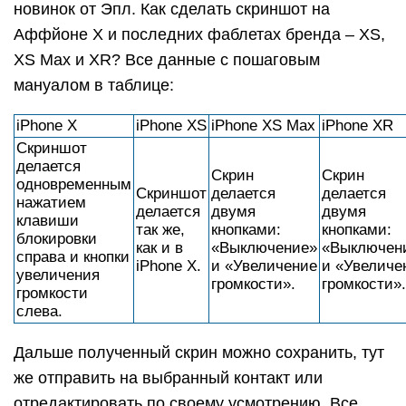
новинок от Эпл. Как сделать скриншот на
Аффйоне Х и последних фаблетах бренда – ХS,
XS Max и XR? Все данные с пошаговым
мануалом в таблице:
iPhone X
iPhone ХS
iPhone XS Max
iPhone XR
Скриншот
делается
Скрин
Скрин
одновременным
Скриншот
делается
делается
нажатием
делается
двумя
двумя
клавиши
так же,
кнопками:
кнопками:
блокировки
как и в
«Выключение»
«Выключен
справа и кнопки
iPhone X.
и «Увеличение
и «Увеличе
увеличения
громкости».
громкости».
громкости
слева.
Дальше полученный скрин можно сохранить, тут
же отправить на выбранный контакт или
отредактировать по своему усмотрению. Все