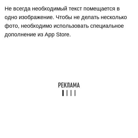
Не всегда необходимый текст помещается в
одно изображение. Чтобы не делать несколько
фото, необходимо использовать специальное
дополнение из App Store.
Открываем магазин приложений.
Вводим в поиск “BigShotJb”.
Загружаем это дополнение.
Проверяем работоспособность — утилита
должна запускаться взмахом Айфона.
Способ 5: Видео с дисплея
Если на iPhone установлена версия iOS 11 и
выше, тогда не нужно загружать ничего лишнего.
Функция запись экрана уже встроена в аппарат.
Открываем “Настройки”.
Переходим к “Пункту управления”, а в нём к