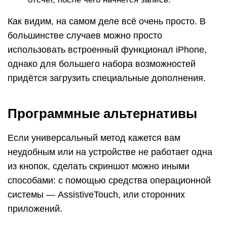
из кнопок, сделать скриншот можно иными
способами: с помощью средства операционной
системы — AssistiveTouch, или сторонних
приложений.
Как сделать скриншот с помощью
AssistiveTouch
AssistiveTouch — это стандартная функция iOS,
предназначенная для управления устройством
при помощи жестов. По умолчанию она
неактивна.
Для включения AssistiveTouch зайдите в
настройки айфона или айпэда, откройте раздел
«Основные» и следом — «Универсальный
доступ». Возле пункта «AssistiveTouch» (в