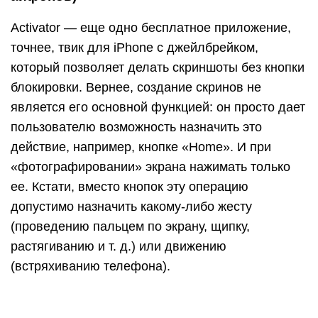
Activator официально поддерживает iOS 9
(iPhone 6s) и более ранние выпуски системы.
Поддержка iOS 10 пока не заявлена, но,
вероятно, будет реализована в ближайшее
время.
Скриншот экрана с помощью сторонних
программ
Как снять скриншот на Айфоне, используя для
этого сторонние сервисы? Очень просто:
достаточно выбрать подходящее приложение в
AppStore, установить его на свой «яблочный»
фаблет и пользоваться в свое удовольствие.