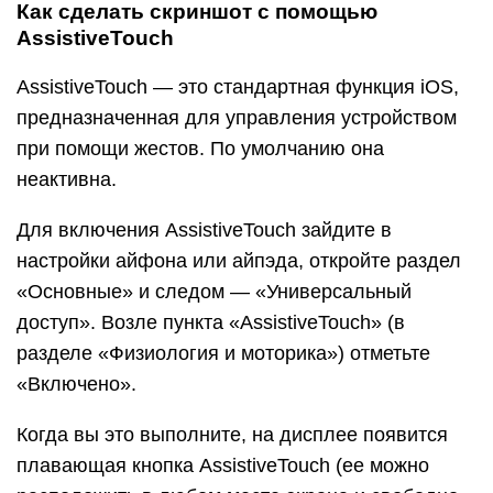
разделе «Физиология и моторика») отметьте
«Включено».
Когда вы это выполните, на дисплее появится
плавающая кнопка AssistiveTouch (ее можно
расположить в любом месте экрана и свободно
перемещать по нему). Касанием данной кнопки
открывается меню доступных действий, в числе
которых есть команда «Сделать скриншот».
Awesome Screenshot
Awesome Screenshot — это бесплатное
расширение мобильного веб-браузера Safari. С
его помощью можно делать снимки всей
страницы открытого в браузере сайта или только
его видимой части.