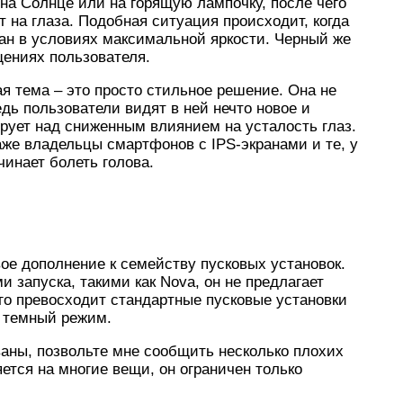
на Солнце или на горящую лампочку, после чего
т на глаза. Подобная ситуация происходит, когда
ан в условиях максимальной яркости. Черный же
щениях пользователя.
ая тема – это просто стильное решение. Она не
дь пользователи видят в ней нечто новое и
рует над сниженным влиянием на усталость глаз.
е владельцы смартфонов с IPS-экранами и те, у
чинает болеть голова.
ое дополнение к семейству пусковых установок.
 запуска, такими как Nova, он не предлагает
ого превосходит стандартные пусковые установки
т темный режим.
аны, позвольте мне сообщить несколько плохих
ется на многие вещи, он ограничен только