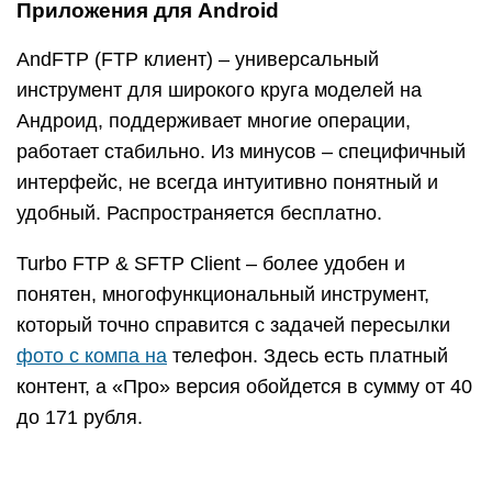
фото с компа на
телефон. Здесь есть платный
контент, а «Про» версия обойдется в сумму от 40
до 171 рубля.
FTPCafe FTP-клиент – одно из лучших
предложений в этом сегменте. Поддерживает
различные протоколы, гибко подстраивается под
конкретную конфигурацию. Есть опция
возобновления прерванных загрузок. За
полноценную версию приложения разработчики
просят 309 рублей, хотя небольшой рекламный
блок вверху не особо мешает при работе.
Если вы хотите обеспечить ситуацию, когда все
работает как положено, придется провести
настройку FTP-сервиса на роутере.