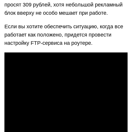
Приложения для Windows Phone
Альтернативы для «виндофонов» следующие:
FTP Enabler – за 1 доллар или 65 рублей вы
получаете компактную и мощную утилиту,
которая работает с широким ассортиментом
расширений (.jpg, .gif, .png, .pdf, .txt, .docx,
.xlsx, ZIP-файлы).
mFTP2 – бесплатный вариант для тех, кто не
желает переплачивать за красивый дизайн и
интуитивную адаптацию.
Как с помощью ПК передать
видео с телефона на телефон
Передача видео с помощью стационарного
персонального компьютера или ноутбука –