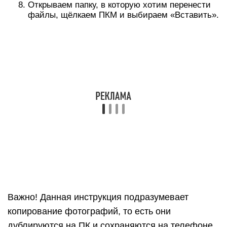
включает технологию беспроводной связи
Bluetooth. Радиосвязь можно установить и с
компьютером, а затем просто передать на него
скопированные файлы. В момент подключения
потребуется указать пароль, стандартно
установлен 0000, 1111 или 1234.
Алгоритм действий:
Активируем на компьютере Bluetooth. Обычно
нужный пункт находится в «Сетевых
подключениях». Делаем ПКМ по нужной
технологии связи и выбираем «Включить».
Запускаем Bluetooth на телефоне. Для этого
выдвигаем верхнюю шторку свайпом сверху
вниз в верхней части экрана и жмём на
одноимённый пункт. Правда, шторка может
быть свёрнутой, в таком случае придётся
сделать ещё один свайп.
Переходим в галерею, касаемся картинки и