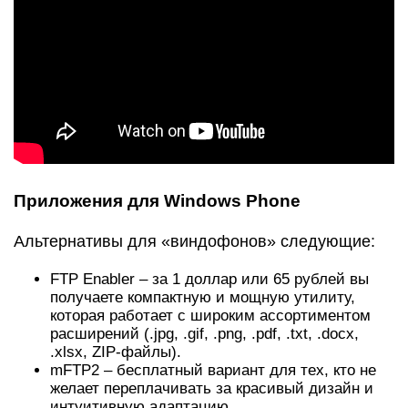
пожалуй,
самый простой и интуитивно понятный
способ. Он потребует выполнения следующих
действий:
подключить смартфон, на котором находится
нужный мультимедиа-файл, к компьютеру (это
можно сделать с помощью USB-шнура);
щелкнуть левой кнопкой мыши по значку «Мой
компьютер»;
в открывшемся меню накопителей выбрать
появившийся подключенный гаджет;
в корневом каталоге телефона отыскать нужное
видео и скопировать его на жесткий диск ПК;
отключить смартфон;
подключить к компьютеру устройство, на
которое нужно перенести видео;
скопировать клип в его корневой каталог.
Перенос фото с Андроид на