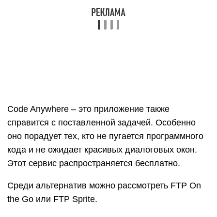
Этот сервис распространяется бесплатно.
Среди альтернатив можно рассмотреть FTP On
the Go или FTP Sprite.
Приложения для Android
AndFTP (FTP клиент) – универсальный
инструмент для широкого круга моделей на
Андроид, поддерживает многие операции,
работает стабильно. Из минусов – специфичный
интерфейс, не всегда интуитивно понятный и
удобный. Распространяется бесплатно.
Turbo FTP & SFTP Client – более удобен и
понятен, многофункциональный инструмент,
который точно справится с задачей пересылки