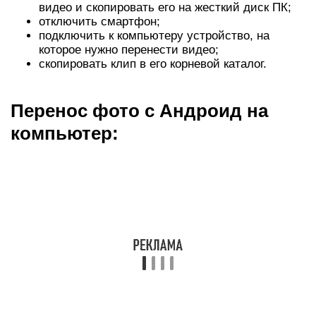
Использование USB-кабеля
Это самый простой метод передать изображения
с Андроид на ПК, но требует наличие USB-шнура
(практически всегда идёт в комплекте с
гаджетом).
Как фото с телефона перенести на компьютер
Находим кабель microUSB-USB или USB Type-
C на USB, он может быть составной частью
зарядного устройства. В таком случае шнур
отключается от блока питания, но часто в
комплект кладут отдельный кабель.
Подключаем шнур к телефону и одному из
USB-портов.
Берём смартфон, на нём высвечивается окно с
выбором режима работы. Указывает вариант
«Передача фото (PTP).