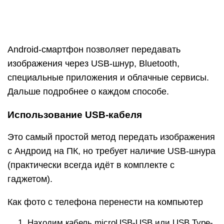
Жмём на «Пуск» в Windows и открываем
Проводник.
В разделе «Этот компьютер» находим
логический диск с названием смартфона и
открываем его.
Во внутреннем каталоге переходим в папку
«DCIM», а затем – «Camera».
Выделяем желаемые фотографии или жмём
Ctrl + A для выделения всего содержимого и
нажимаем комбинацию Ctrl + C.
Открываем папку, в которую хотим перенести
файлы, щёлкаем ПКМ и выбираем «Вставить».