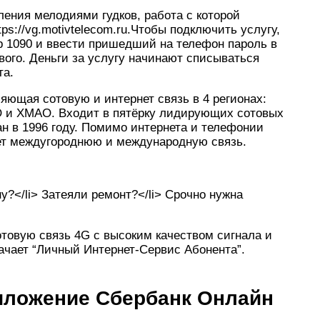
ления мелодиями гудков, работа с которой
ps://vg.motivtelecom.ru.Чтобы подключить услугу,
ер 1090 и ввести пришедший на телефон пароль в
вого. Деньги за услугу начинают списываться
та.
яющая сотовую и интернет связь в 4 регионах:
О и ХМАО. Входит в пятёрку лидирующих сотовых
ан в 1996 году. Помимо интернета и телефонии
ет междугороднюю и международную связь.
у?</li> Затеяли ремонт?</li> Срочно нужна
товую связь 4G с высоким качеством сигнала и
чает “Личный Интернет-Сервис Абонента”.
иложение Сбербанк Онлайн