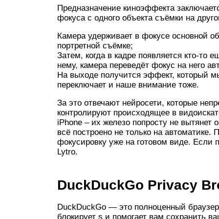
Предназначение киноэффекта заключаетс
фокуса с одного объекта съёмки на другой
Камера удерживает в фокусе основной об
портретной съёмке;
Затем, когда в кадре появляется кто-то 
нему, камера переведёт фокус на него ав
На выходе получится эффект, который мы
переключает и наше внимание тоже.
За это отвечают нейросети, которые неп
контролируют происходящее в видоискат
iPhone – их железо попросту не вытянет 
всё построено не только на автоматике.
фокусировку уже на готовом виде. Если п
Lytro.
DuckDuckGo Privacy Br
DuckDuckGo — это полноценный браузер
блокирует s и помогает вам сохранить в