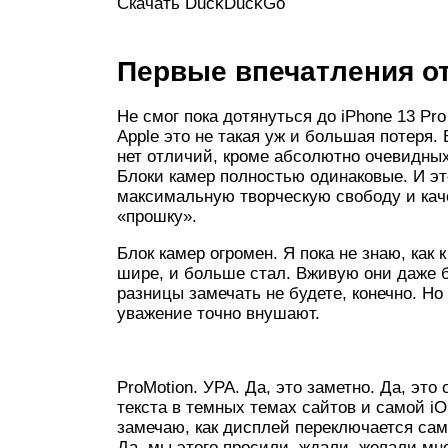
Скачать DuckDuckGo
Первые впечатления от
Не смог пока дотянуться до iPhone 13 Pr
Apple это не такая уж и большая потеря
нет отличий, кроме абсолютно очевидных:
Блоки камер полностью одинаковые. И э
максимальную творческую свободу и кач
«прошку».
Блок камер огромен. Я пока не знаю, как
шире, и больше стал. Вживую они даже 
разницы замечать не будете, конечно. Н
уважение точно внушают.
ProMotion. УРА. Да, это заметно. Да, это
текста в темных темах сайтов и самой iO
замечаю, как дисплей переключается сам
Да, мы этого просили, ждали, желали мно