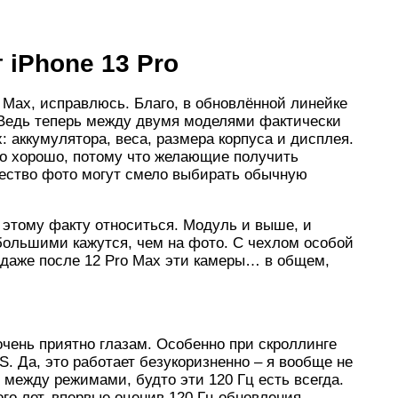
 iPhone 13 Pro
o Max, исправлюсь. Благо, в обновлённой линейке
. Ведь теперь между двумя моделями фактически
 аккумулятора, веса, размера корпуса и дисплея.
то хорошо, потому что желающие получить
ество фото могут смело выбирать обычную
 к этому факту относиться. Модуль и выше, и
большими кажутся, чем на фото. С чехлом особой
о даже после 12 Pro Max эти камеры… в общем,
 очень приятно глазам. Особенно при скроллинге
S. Да, это работает безукоризненно – я вообще не
 между режимами, будто эти 120 Гц есть всегда.
го лет, впервые оценив 120 Гц обновления