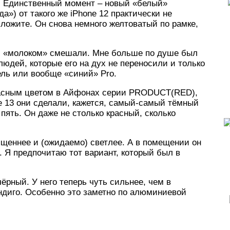
. Единственный момент – новый «белый»
») от такого же iPhone 12 практически не
иложите. Он снова немного желтоватый по рамке,
о с «молоком» смешали. Мне больше по душе был
людей, которые его на дух не переносили и только
ель или вообще «синий» Pro.
красным цветом в Айфонах серии PRODUCT(RED),
ne 13 они сделали, кажется, самый-самый тёмный
 пять. Он даже не столько красный, сколько
ыщеннее и (ожидаемо) светлее. А в помещении он
е. Я предпочитаю тот вариант, который был в
ёрный. У него теперь чуть сильнее, чем в
ндиго. Особенно это заметно по алюминиевой