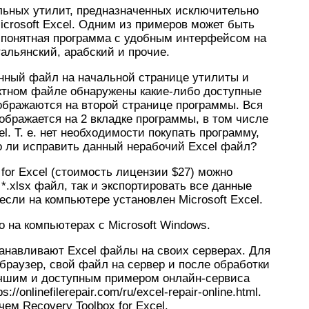
ьных утилит, предназначенных исключительно
crosoft Excel. Одним из примеров может быть
 и понятная программа с удобным интерфейсом на
альянский, арабский и прочие.
нный файл на начальной странице утилиты и
ектном файле обнаружены какие-либо доступные
тображаются на второй странице программы. Вся
бражается на 2 вкладке программы, в том числе
el. Т. е. нет необходимости покупать программу,
о ли исправить данный нерабочий Excel файл?
for Excel (стоимость лицензии $27) можно
*.xlsx файл, так и экспортировать все данные
если на компьютере установлен Microsoft Excel.
ко на компьютерах с Microsoft Windows.
анавливают Excel файлы на своих серверах. Для
 браузер, свой файл на сервер и после обработки
учшим и доступным примером онлайн-сервиса
/onlinefilerepair.com/ru/excel-repair-online.html.
м Recovery Toolbox for Excel.