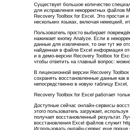
Существует большое количество специал
для исправления некорректных файлов Mi
Recovery Toolbox for Excel. Это простая
нескольких языках, включая немецкий, ит
Пользователь просто выбирает повреждё
нажимает кнопку Analyze. Если в некорр
данные для извлечения, то они тут же о
найденная в файле Excel информация ото
и в демо-версии Recovery Toolbox for Exc
чтобы ответить на главный вопрос: можн
В лицензионной версии Recovery Toolbox 
сохранять восстановленные данные как в 
непосредственно в новую таблицу Excel, 
Recovery Toolbox for Excel работает толь
Доступные сейчас онлайн-сервисы восст
этого пользователь загружает, используя
получает восстановленный результат. Л
восстановления Excel файлов служит https:/
Использовать онлайн-сервис еще проще че