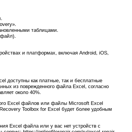
.
overy».
ановленными таблицами.
 файл).
ройствах и платформах, включая Android, iOS,
el доступны как платные, так и бесплатные
нных из поврежденного файла Excel, согласно
авляет около 40%.
го Excel файлов или файлы Microsoft Excel
ecovery Toolbox for Excel будет более удобным
ия Excel файла или у вас нет устройств с
рвис: https://onlinefilerepair.com/ru/excel-repair-