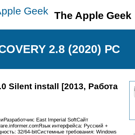
The Apple Geek
OVERY 2.8 (2020) РС
0 Silent install [2013, Работа
Разработчик: East Imperial SoftСайт
tware.informer.comЯзык интерфейса: Русский +
ядность: 32/64-bitСистемные требования: Windows