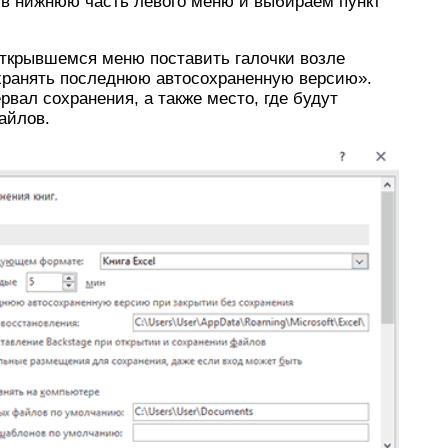
 в нижнюю часть левого меню и выбираем пункт
открывшемся меню поставить галочки возле
хранять последнюю автосохраненную версию».
вал сохранения, а также место, где будут
айлов.