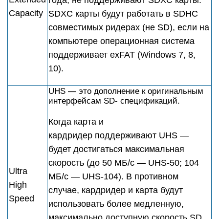
года, не поддерживают SDXC карты.
Capacity
SDXC карты будут работать в SDHC
совместимых ридерах (не SD), если на
компьютере операционная система
поддерживает еxFAT (Windows 7, 8,
10).
UHS — это дополнение к оригинальным
интерфейсам SD- спецификаций.
Когда карта и
кардридер поддерживают UHS —
будет достигаться максимальная
скорость (до 50 МБ/с — UHS-50; 104
Ultra
МБ/с — UHS-104). В противном
High
случае, кардридер и карта будут
Speed
использовать более медленную,
максимально доступную скорость SD.