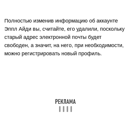
Полностью изменив информацию об аккаунте
Эппл Айди вы, считайте, его удалили, поскольку
старый адрес электронной почты будет
свободен, а значит, на него, при необходимости,
можно регистрировать новый профиль.
Способ 3: удаление Apple ID с устройства
Если ваша задача проще, а именно, не удаление
профиля, а лишь отвязка Apple ID от устройства,
например, если вы хотите подготовить
устройство к продаже или выполнить вход под
иным Apple ID, поставленная задач может быть
выполнен в два счета.