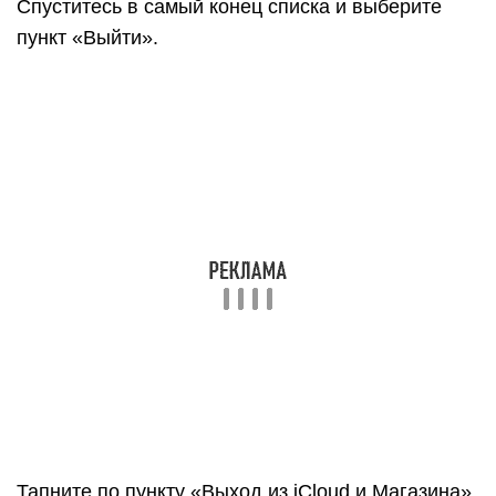
Тапните по пункту «Выход из iCloud и Магазина».
Для продолжения, если у вас была
активирована функция «Найти iPhone», вам
потребуется ввести свой пароль от Эппл Айди
для ее отключения.
Система потребует подтвердить выход из
системы. Вы должны понимать, что все данные,