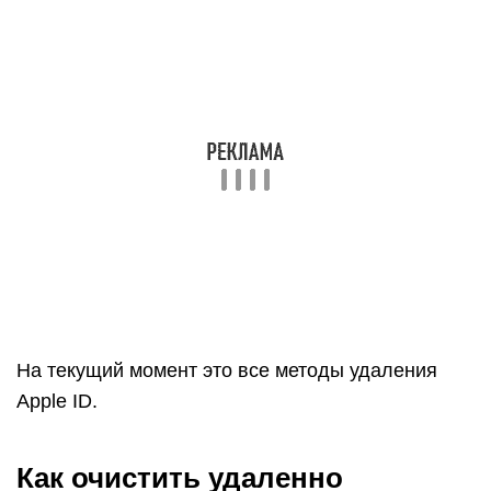
На текущий момент это все методы удаления
Apple ID.
Как очистить удаленно
проданный айфон
Если своевременно очистить телефон
не удалось, он уже был передан в руки новому
пользователю, все равно рекомендуется
почистить его, стереть старые данные. Как
сделать это, используя удаленные сервисы:
связаться с покупателем и попросить его
самостоятельно удалить всю информацию
одним из способов, описанных выше;
в случае отказа, если устройство подключено
к сервисам iCloud и имеется возможность его