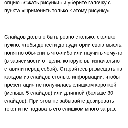
Схемы в PowerPoint 2010 представлены набором
элементов SmartArt, которые можно найти на
вкладке «Вставка».
Кроме того, схемы можно создавать с нуля с
помощью доступных в редакторе фигур.
Если презентация готовится учеником или
студентом, нужно на титульном листе указать
информацию о себе, своей работе и
руководителе, принимающем работу. Правила и
шаблоны можно уточнить у преподавателя. Вот