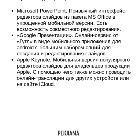
FREE Office: Presentations (android),
«Конструктор презентаций» (android).
Большой размер файла на выходе часто
получается из-за большого количества
изображений. Удалять картинки необязательно,
можно просто уменьшить вес каждой из них. Для
этого выделите любое изображение на слайде и
перейдите во вкладку «Формат». Выберите
опцию «Сжать рисунки» и уберите галочку с
пункта «Применить только к этому рисунку».
Слайдов должно быть ровно столько, сколько
нужно, чтобы донести до аудитории свою мысль,
понятно объяснить что-либо или научить чему-то