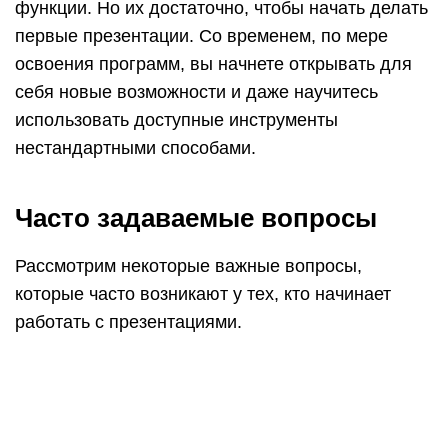
работать с презентациями.
Чтобы вставить ссылку в текст на слайде,
выделите этот текст, на вкладке «Вставка»
нажмите на кнопку «Гиперссылка» и вставьте ее
в адресную строку в открывшемся окошке.
На смартфонах презентации можно делать с
помощью следующих приложений:
Microsoft PowerPoint. Привычный интерфейс
редактора слайдов из пакета MS Office в
упрощенной мобильной версии. Есть
возможность совместного редактирования.
«Google Презентации». Онлайн-сервис от
«Гугл» в виде мобильного приложения для
android с большим набором опций для
создания и редактирования слайдов.