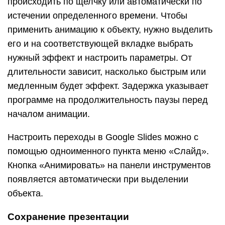
Кнопка «Анимировать» на панели инструментов
появляется автоматически при выделении
объекта.
Сохранение презентации
Это заключительный этап создания презентации.
В PowerPoint предусмотрено несколько
форматов, в которых можно сохранить готовый
файл. Это собственный формат PPT (PPTX — в
более поздних версиях), статичные PDF, PNG,
JPG, TIFF (в виде изображений можно сохранять
как отдельные слайды, так и всю презентацию
архивом), а также видеофайлы.
«Google Презентации» позволяют скачать
готовый файл в формате PPTX, ODP, PDF, TXT и