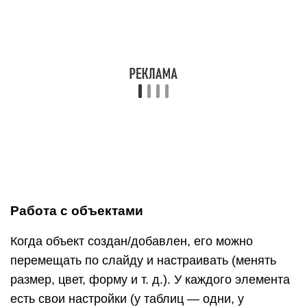
Когда объект создан/добавлен, его можно
перемещать по слайду и настраивать (менять
размер, цвет, форму и т. д.). У каждого элемента
есть свои настройки (у таблиц — одни, у
надписей — другие, у изображений — третьи),
изменить которые можно щелкнув по нему, а
затем — на появившуюся вкладку «Формат».
В Google Slides при выделении объекта в правой
части панели появляется кнопка Параметры
форматирования».
Добавление анимации и эффектов
За добавление переходов между слайдами и
анимации к объектам в PowerPoint отвечают