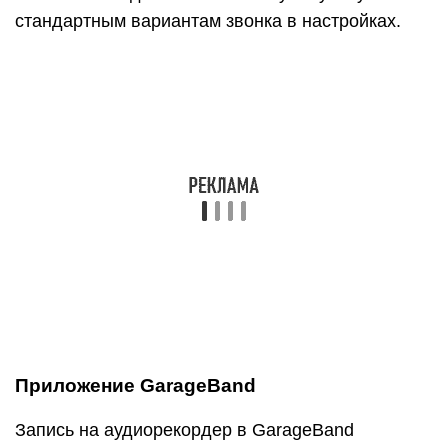
мелодии, для этого нужно:
1
Зайти в программу GarageBand и выбрать + в
верхней части экрана
2
Выбрать Аудиорекодер из 11 инструментов
3
Нажать на значок с восклицательным знаком,
чтобы на записи не были слышны посторонние
шумы
4