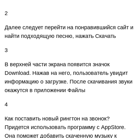
4
Как поставить новый рингтон на звонок?
Придется использовать программу с AppStore.
Она поможет добавить скаченную музыку к
стандартным вариантам звонка в настройках.
Приложение GarageBand
Запись на аудиорекордер в GarageBand
GarageBand — виртуальная музыкальная студия
в формате приложения для смартфона. Здесь
даже есть возможность записывать музыку,
используя музыкальные инструменты: пианино,
гитара, барабаны и синтезаторы. СКАЧАТЬ
GarageBand также позволяет создавать