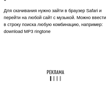
Для скачивания нужно зайти в браузер Safari и
перейти на любой сайт с музыкой. Можно ввести
в строку поиска любую комбинацию, например:
download MP3 ringtone
2
Далее следует перейти на понравившийся сайт и
найти подходящую песню, нажать Скачать
3
В верхней части экрана появится значок
Download. Нажав на него, пользователь увидит
информацию о загрузке. После скачивания звуки
окажутся в приложении Файлы