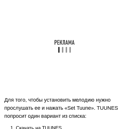
Далее пользователь автоматически перейдет в
Айтьюнс и нажмет на Сделать рингтоном по
умолчанию
В каком формате используются
рингтоны для iPhone
Несмотря на то, что сама iOS читает
музыкальные файлы в MP3, FLAC, AAC, для
рингтонов можно использовать исключительно
M4R. Он актуален не только для айфонов, но и
для iPod, iPad. По качеству M4R ничем не
отличается от MP3 или AAC, что и вызывает
возмущение у пользователей «яблочных»
гаджетов.