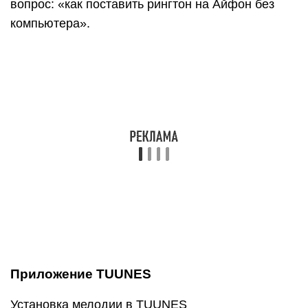
В TUUNES есть много подборок: «Бесплатно»,
«В тренде», «Звуки животных», «Бизнес»,
«Новинки». и т. д. В верхней части экрана есть
значок «Жанры» с 19 группами различных
звуков.
Разблокировать песни легко с помощью «Монет»
(значок под надписью «Жанры» указывает на их
количество). Музыку также покупают в каталоге.