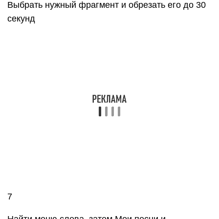
9
После этого песню сразу можно установить на
звонок, GarageBand предложит сделать это, а
пользователю нужно будет лишь выбрать
нужный вариант из списка
GarageBand позволяет быстро и абсолютно
бесплатно установить музыку на звонок.
Появление этой программы окончательно сняло
вопрос: «как поставить рингтон на Айфон без
компьютера».