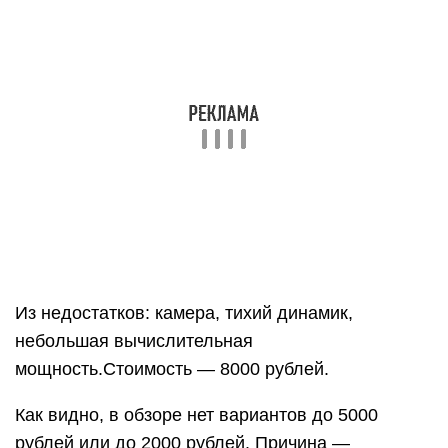
небольшая вычислительная
мощность.Стоимость — 8000 рублей.
Как видно, в обзоре нет вариантов до 5000
рублей или до 2000 рублей. Причина —
аппараты с такой ценой крайне некачественные
или сильно устарели.
Вам повезет, если они прослужат пару-тройку
месяцев. Но за эти деньги можно купить
бюджетное устройство с рук, то есть, б/у.
Как правильно выбрать
бюджетный планшет?
Вот основные критерии, на которые следует