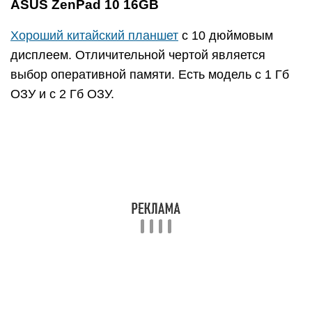
ASUS ZenPad 10 16GB
Хороший китайский планшет
с 10 дюймовым
дисплеем. Отличительной чертой является
выбор оперативной памяти. Есть модель с 1 Гб
ОЗУ и с 2 Гб ОЗУ.
Нужно правильно выбрать исходя из своих
запросов: если девайс не будет особо
нагружаться, то покупайте на 1 Гб; если покупка
была обоснована приобретением планшета для
игр, то берите на 2 Гб.
Из минусов всё как обычно — некачественная
съемка фото и видео.Стоимость — 9500 рублей.