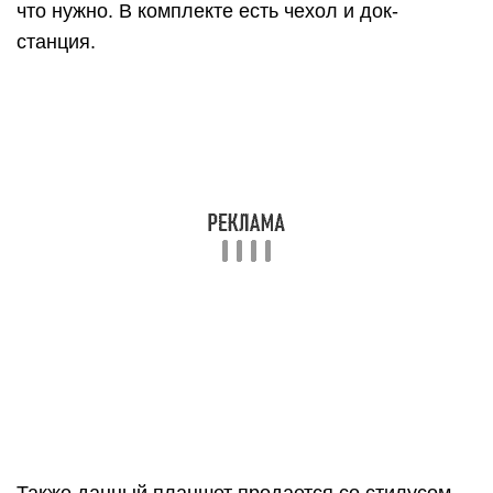
Также данный планшет продается со стилусом,
но не у всех дистрибьюторов.
Цена — 8000 рублей.
Digma CITI 1903 4G
Китайский аппарат на седьмом Андроиде. В
целом это устройство похоже на предыдущие, но
есть и отличительная черта — 2 слота для
симки.