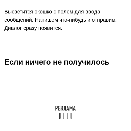
Высветится окошко с полем для ввода
сообщений. Напишем что-нибудь и отправим.
Диалог сразу появится.
Если ничего не получилось
В некоторых случаях у пользователя
появляются проблемы с отправкой сообщений.
Это может быть вызвано некоторыми
обстоятельствами. Но в большинстве случаев
все неисправности получится устранить за
несколько минут.
Вячеслав