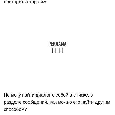
Не могу найти диалог с собой в списке, в
разделе сообщений. Как можно его найти другим
способом?
Если вручную не получается найти нужный
диалог, можно воспользоваться поиском. В
соответствующем поле следует ввести ваше имя
или фразу, которая присутствует в этой беседе.
Также можно найти диалог через друзей.
Никак не получается отправить сообщение.
Кнопка «Отправить не работает», что следует
делать в такой ситуации?
Возможно это связано с техническими