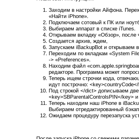
Заходим в настройки Айфона. Перех
«Найти iPhone».
Подключаем сотовый к ПК или ноутб
Выбираем аппарат в списке iTunes.
Открываем вкладку «Обзор», после 
Создается архив, ждем,
Запускаем iBackupBot и открываем в
Переходим по вкладкам «System File
-> «Preferences».
Находим файл «com.apple.springboard
редакторе. Программа может попрос
Теперь ищем строчки кода, отвечаю
идут построчно: <key>countryCode</ke
Под строкой </dict> дописываем две
<key>SBParentalControlsPIN</key> и
Теперь находим наш iPhone в iBacku
Выбираем отредактированный бэкап
Ожидаем процедуру перезапуска уст
После запуска iPhone со свежими параме