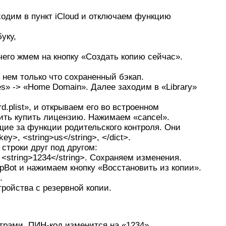
одим в пункт iCloud и отключаем функцию
уку,
чего жмем на кнопку «Создать копию сейчас».
 нем только что сохраненный бэкап.
s» -> «Home Domain». Далее заходим в «Library»
.plist», и открываем его во встроенном
ить купить лицензию. Нажимаем «cancel».
щие за функции родительского контроля. Они
y>, <string>us</string>, </dict>.
 строки друг под другом:
 <string>1234</string>. Сохраняем изменения.
pBot и нажимаем кнопку «Восстановить из копии».
.
ройства с резервной копии.
трами, ПИН-код изменится на «1234».