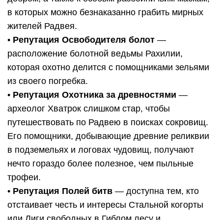
в которых можно безнаказанно грабить мирных
жителей Радвея.
•
Репутация Освободителя болот
—
расположение болотной ведьмы Рахилии,
которая охотно делится с помощниками зельями
из своего погребка.
•
Репутация Охотника за древностями
—
археолог Хватрок слишком стар, чтобы
путешествовать по Радвею в поисках сокровищ.
Его помощники, добывающие древние реликвии
в подземельях и логовах чудовищ, получают
нечто гораздо более полезное, чем пыльные
трофеи.
•
Репутация Полей битв
— доступна тем, кто
отстаивает честь и интересы Стальной когорты
или Лиги свободных в Гиблом лесу и