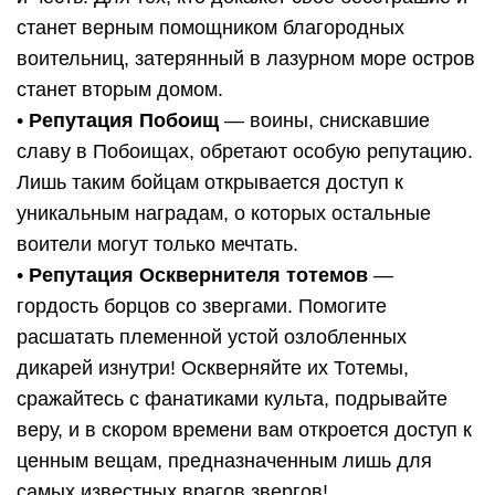
станет верным помощником благородных
воительниц, затерянный в лазурном море остров
станет вторым домом.
•
Репутация Побоищ
— воины, снискавшие
славу в Побоищах, обретают особую репутацию.
Лишь таким бойцам открывается доступ к
уникальным наградам, о которых остальные
воители могут только мечтать.
•
Репутация Осквернителя тотемов
—
гордость борцов со звергами. Помогите
расшатать племенной устой озлобленных
дикарей изнутри! Оскверняйте их Тотемы,
сражайтесь с фанатиками культа, подрывайте
веру, и в скором времени вам откроется доступ к
ценным вещам, предназначенным лишь для
самых известных врагов звергов!