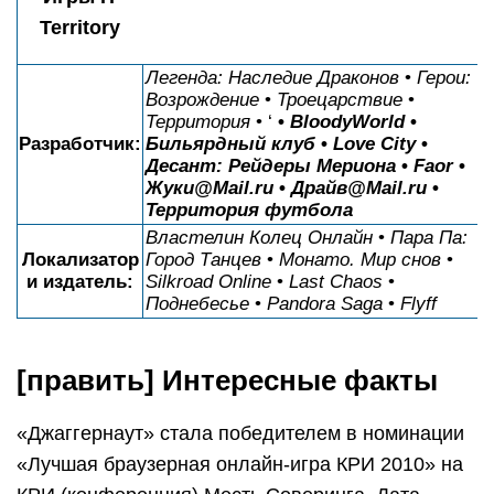
Territory
Легенда: Наследие Драконов
•
Герои:
Возрождение
•
Троецарствие
•
Территория
• ‘
•
BloodyWorld
•
Разработчик:
Бильярдный клуб
•
Love City
•
Десант: Рейдеры Мериона
•
Faor
•
Жуки@Mail.ru
•
Драйв@Mail.ru
•
Территория футбола
Властелин Колец Онлайн
•
Пара Па:
Локализатор
Город Танцев
•
Монато. Мир снов
•
и издатель:
Silkroad Online
•
Last Chaos
•
Поднебесье
•
Pandora Saga
•
Flyff
[править] Интересные факты
«Джаггернаут» стала победителем в номинации
«Лучшая браузерная онлайн-игра КРИ 2010» на