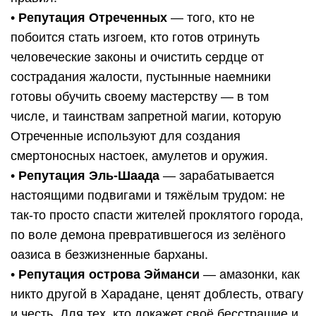
•
Репутация Отреченных
— того, кто не
побоится стать изгоем, кто готов отринуть
человеческие законы и очистить сердце от
сострадания жалости, пустынные наемники
готовы обучить своему мастерству — в том
числе, и таинствам запретной магии, которую
Отреченные используют для создания
смертоносных настоек, амулетов и оружия.
•
Репутация Эль-Шаада
— зарабатывается
настоящими подвигами и тяжёлым трудом: не
так-то просто спасти жителей проклятого города,
по воле демона превратившегося из зелёного
оазиса в безжизненные барханы.
•
Репутация острова Эйманси
— амазонки, как
никто другой в Харадане, ценят доблесть, отвагу
и честь. Для тех, кто докажет своё бесстрашие и