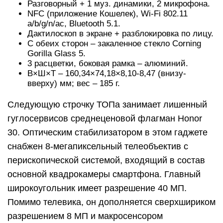
Разговорный + 1 муз. динамики, 2 микрофона.
NFC (приложение Кошелек), Wi-Fi 802.11
a/b/g/n/ac, Bluetooth 5.1.
Дактилоскоп в экране + разблокировка по лицу.
С обеих сторон – закаленное стекло Corning
Gorilla Glass 5.
3 расцветки, боковая рамка – алюминий.
В×Ш×Т – 160,34×74,18×8,10-8,47 (внизу-
вверху) мм; вес – 185 г.
Следующую строчку ТОПа занимает лишенный
гуглосервисов среднеценовой флагман Honor
30. Оптическим стабилизатором в этом гаджете
снабжен 8-мегапиксельный телеобъектив с
перископической системой, входящий в состав
основной квадрокамеры смартфона. Главный
широкоугольник имеет разрешение 40 МП.
Помимо телевика, он дополняется сверхшириком
разрешением 8 МП и макросенсором