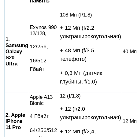
память
108 Мп (f/1.8)
Exynos 990
+ 12 Мп (f/2.2
12/128,
ультраширокоугольная)
1.
Samsung
12/256,
+ 48 Мп (f/3.5
Galaxy
40 Мп 
S20
телефото)
16/512
Ultra
Гбайт
+ 0,3 Мп (датчик
глубины, f/1.0)
12 (f/1.8)
Apple A13
Bionic
+ 12 (f/2.0
2. Apple
4 Гбайт
ультраширокоугольная)
iPhone
12 Мп 
11 Pro
64/256/512
+ 12 Мп (f/2,4,