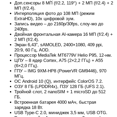
Доп.сенсоры 8 МП (f/2.2, 119°) + 2 МП (f/2.4) + 2
МП (f/2.4).
Интерполяция фото до 108 МП (режим
ExtraHD), 10х цифровой зум.
Запись видео – до 2160p/30fps, слоу-мо до
240fps.
Двойная фронтальная AI-камера 16 МП (f/2.4) +
2 МП (f/2.4).
Экран 6,43″, sAMOLED, 2400×1080, 409 ppi,
20:9, 60 Гц, AOD.
Процессор MediaTek MT6779V Helio P95, 12-нм.
ЦПУ – 8 ядер Cortex, A75 (2×2,2 ГГц) + A55
(6×2,0 ГГц).
ГПУ – IMG 9XM-HP8 (PowerVR GM9446), 970
МГц.
ОС Android 10 (Q), интерфейс ColorOS 7.2.
ОЗУ 8 ГБ (LPDDR4x), ПЗУ 128 ГБ (UFS 2.1).
Тройной слот, 2 nanoSIM + 1 microSD до 512
ГБ.
Встроенная батарея 4000 мАч, быстрая
зарядка 18 Вт.
USB Type-C 2.0, миниджек 3,5 мм, USB OTG.