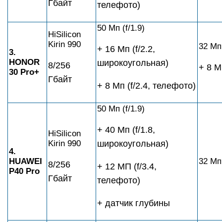
Гбайт
телефото)
50 Мп (f/1.9)
HiSilicon
Kirin 990
32 Мп 
+ 16 Мп (f/2.2,
3.
HONOR
широкоугольная)
8/256
+ 8 Мп
30 Pro+
Гбайт
+ 8 Мп (f/2.4, телефото)
50 Мп (f/1.9)
+ 40 Мп (f/1.8,
HiSilicon
Kirin 990
широкоугольная)
4.
HUAWEI
32 Мп 
8/256
+ 12 МП (f/3.4,
P40 Pro
Гбайт
телефото)
+ датчик глубины