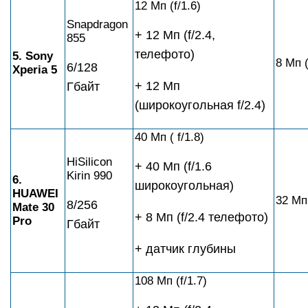
12 Мп (f/1.6)
Snapdragon
+ 12 Мп (f/2.4,
855
телефото)
5. Sony
8 Мп (
6/128
Xperia 5
+ 12 Мп
Гбайт
(широкоугольная f/2.4)
40 Мп ( f/1.8)
HiSilicon
+ 40 Мп (f/1.6
Kirin 990
6.
широкоугольная)
HUAWEI
32 Мп 
8/256
Mate 30
+ 8 Мп (f/2.4 телефото)
Pro
Гбайт
+ датчик глубины
108 Мп (f/1.7)