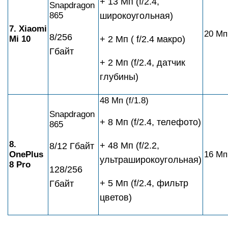
+ 13 Мп (f/2.4,
Snapdragon
865
широкоугольная)
7. Xiaomi
20 Мп 
8/256
Mi 10
+ 2 Мп ( f/2.4 макро)
Гбайт
+ 2 Мп (f/2.4, датчик
глубины)
48 Мп (f/1.8)
Snapdragon
+ 8 Мп (f/2.4, телефото)
865
8.
+ 48 Мп (f/2.2,
8/12 Гбайт
OnePlus
16 Мп 
ультраширокоугольная)
8 Pro
128/256
+ 5 Mп (f/2.4, фильтр
Гбайт
цветов)