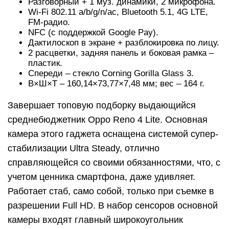
Разговорный + 1 муз. динамики, 2 микрофона.
Wi-Fi 802.11 a/b/g/n/ac, Bluetooth 5.1, 4G LTE,
FM-радио.
NFC (с поддержкой Google Pay).
Дактилоскоп в экране + разблокировка по лицу.
2 расцветки, задняя панель и боковая рамка –
пластик.
Спереди – стекло Corning Gorilla Glass 3.
В×Ш×Т – 160,14×73,77×7,48 мм; вес – 164 г.
Завершает топовую подборку выдающийся
среднебюджетник Oppo Reno 4 Lite. Основная
камера этого гаджета оснащена системой супер-
стабилизации Ultra Steady, отлично
справляющейся со своими обязанностями, что, с
учетом ценника смартфона, даже удивляет.
Работает стаб, само собой, только при съемке в
разрешении Full HD. В набор сенсоров основной
камеры входят главный широкоугольник