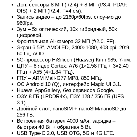
Доп. сенсоры 8 МП (f/2.4) + 8 МП (f/3.4, PDAF,
OIS) + 2 МП (f/2.4, F=4 см).
Запись видео – до 2160p/60fps, слоу-мо до
960fps.
Зум – 5х оптический, 10х гибридный, 50х
цифровой.
Фронтальная AI-камера 32 МП (f/2.0, FF).
Экран 6,53″, AMOLED, 2400×1080, 403 ppi, 20:9,
60 Гц, AOD.
5G-процессор HiSilicon (Huawei) Kirin 985, 7-нм.
ЦПУ – 8 ядер Cortex, A76 (1×2,58 ГГц + 3×2,40
ГГц) + A55 (4×1,84 ГГц).
ГПУ – ARM Mali-G77 MP8, 850 МГц.
ОС Android 10 (Q), интерфейс Magic UI 3.1.
Huawei AppGallery, без сервисов Google.
ОЗУ 8 ГБ (LPDDR4x), ПЗУ 128 / 256 ГБ (UFS
3.1).
Двойной слот, nanoSIM + nanoSIM/nanoSD до
256 ГБ.
Встроенная батарея 4000 мАч, зарядка –
быстрая 40 Вт + обратная 5 Вт.
USB Type-C 2.0, USB OTG, 5G и 4G LTE.