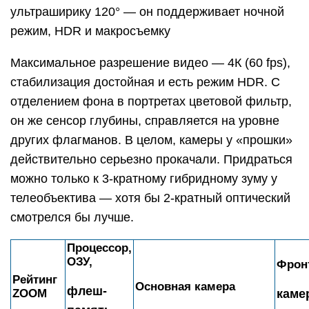
ультраширику 120° — он поддерживает ночной
режим, HDR и макросъемку
Максимальное разрешение видео — 4К (60 fps),
стабилизация достойная и есть режим HDR. С
отделением фона в портретах цветовой фильтр,
он же сенсор глубины, справляется на уровне
других флагманов. В целом, камеры у «прошки»
действительно серьезно прокачали. Придраться
можно только к 3-кратному гибридному зуму у
телеобъектива — хотя бы 2-кратный оптический
смотрелся бы лучше.
Процессор,
ОЗУ,
Фрон
Рейтинг
Основная камера
флеш-
ZOOM
каме