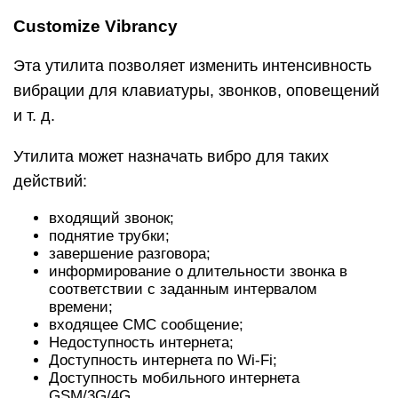
вибросигнал.
Для проверки вибросигнала на конкретное
действие, нужно нажать в программе
соответствующий пункт.
Для настройки вибросигнала, необходимо
нажать и удерживать 1-2 секунды палец на
требуемое действие. После чего появится окно
с перечнем доступных для него вибросигналов.
Устанавливают нужный и закрывают утилиту.
Для создания собственного вибросигнала,
необходимо также нажать и удерживать
требуемое действие. Только в этом случае в
списке вибросигналов нужно нажать плюс в
верху утилиты. После чего приложение
предложит два действия: записать
вибросигнал нажатиями и перевод кода Морзе.
Запись нажатиями. После выбора этого пункта
появится окно с прямоугольником, с помощью
которого создают вибросигнал. Любое касание
экрана в этой области будет генерировать
вибросигнал, который будет сохраняться и в