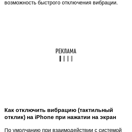
Как убрать (выключить) вибрацию на
iPhone на определенное время
В iOS присутствует замечательная опция «Не
беспокоить», которая позволяет принудительно
или в автоматическом режиме отключить звук и
вибро при входящих вызовах и уведомлениях на
iPhone. О том, как настроить и пользоваться
функцией «Не беспокоить» на iPhone мы
подробно рассказали в этом материале.