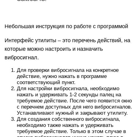
дальнейшем станет доступным для
использования. Приложение может записывать
вибросигнал любой силы: верхняя линия
прямоугольника — это максимальная
мощность, а нижняя — минимальная. Можно
также установить постоянную силу
вибросигнала в настройках данного
приложения.
Перевод кода Морзе. В этом случае
открывается окно с полем ввода текста.
Необходимо ввести в него слово, полную или
неполную фразу или любой набор символов.
После чего утилита считает этот текст и
переведет его в азбуку Морзе, в результате
чего она сохранит полученную
последовательность вибросигнала в список
доступных сигналов.
Vibration Notifier
Возможности этой утилиты скромнее, но все же
по мнению владельцев Android аппаратов она