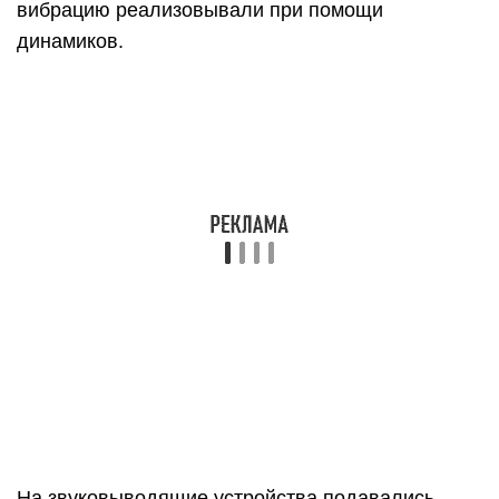
Это устройство дожило и до наших дней. Но их
размеры под корпусом мобильного устройства
значительно уменьшились. Модуль создан в
виде нелинейно-сбалансированного
электродвигателя.