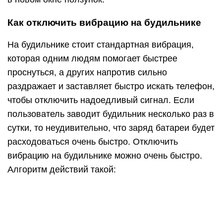
Находим приложение Часы и кликаем на него.
Тут надо нажать значок +;
Выставляем нужное время и нажимаем на
закладку Звук;
Далее прокручиваем список в самый верх.
Чтобы сделать это быстрее, можно просто
нажать на статус-бар;
Смотрим на пункт Вибрация и выставляем тут
пункт Не выбрана;
Далее возвращаемся к настройкам и нажимаем
на кнопку Сохранить.
После выставления настроек вибро-сигнал
больше не будет вас беспокоить по утрам и в
другое время. Аналогично можно
деактивировать вибрацию в уже активных
будильниках. Тут достаточно нажать на кнопку