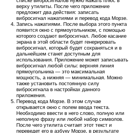
довольно стабильно работает. Она позволяет
установить и настроить вибросигнал на
пропущенные звонки и непрочитанных
сообщения и т.д. При этом можно установить
интервал времени, через которое он будет
повторяться.
В меню программы приведены все события,
доступные для назначения и настройки
вибрации. Причем она позволяет выбирать для
них тип вибросигнала, его силу и время
повторения.