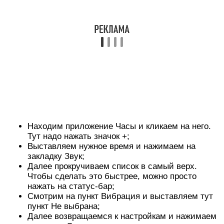
Изменить в списке сигналов и в перечне всех
мелодий выключить вибрацию.
Каким бы удобным не казался виброзвонок, он
подходит далеко не всем пользователям. К
примеру, если мобильный
телефон во время
звонка лежит на
твёрдой поверхности, то при
вибрации он начинает издавать громкие и
весьма противные звуки. Именно поэтому
разработчики Айфонов предусмотрели
возможность быстрого отключения вибрации.