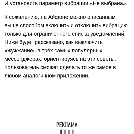
установленном
на Айфоне Вайбере
, следует:
Открыть мессенджер, перейти в раздел «Ещё».
Далее — в «Настройки».
Выбрать пункт «Уведомления».
И передвинуть ползунок «Вибрация в
приложении» в позицию «Выключено».
В Телеграме для iPhone процесс выглядит
иначе:
Хозяин Айфона запускает мессенджер,
переходит в «Настройки».
Затем — в «Уведомления и звуки».