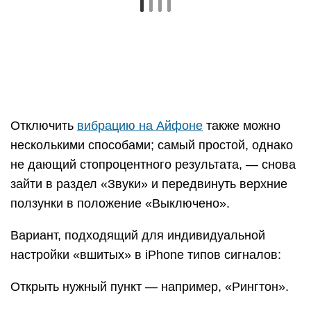
Вариант, подходящий для индивидуальной
настройки «вшитых» в iPhone типов сигналов:
Открыть нужный пункт — например, «Рингтон».
И установить параметр вибрации «Не выбрана».
К сожалению, на Айфоне можно описанным
выше способом включить и отключить вибрацию
только для ограниченного списка уведомлений.
Ниже будет рассказано, как выключить
«жужжание» в трёх самых популярных
мессенджерах; ориентируясь на эти советы,
пользователь сможет сделать то же самое в
любом аналогичном приложении.
Чтобы деактивировать вибрацию в