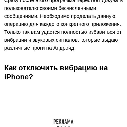
Сразу после этого программа перестает докучать
пользователю своими бесчисленными
сообщениями. Необходимо проделать данную
операцию для каждого конкретного приложения.
Только так вам удастся полностью избавиться от
вибрации и звуковых сигналов, которые выдают
различные проги на Андроид.
Как отключить вибрацию на
iPhone?
Отключить
вибрацию на Айфоне
также можно
несколькими способами; самый простой, однако
не дающий стопроцентного результата, — снова
зайти в раздел «Звуки» и передвинуть верхние
ползунки в положение «Выключено».