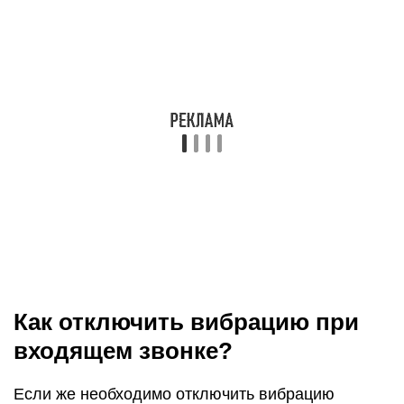
Всё это позволит вам сделать работу со
смартфоном менее заметной для окружающих.
Вибрация – один из способов уведомить
пользователя о звонке, смс сообщении или
другом событии, которое требует его внимания.
Но, современные смартфоны используют
вибрацию не только для этого. Современные
смартфоны также используют вибрацию для
того чтобы подтвердить нажатие пользователя
на экран. Такая функция называется
виброотклик. Если вам не нравится, что ваш
смартфон вибрирует во время входящего звонка
или во время нажатия на экран, то вы попали по
адресу. В данном материале вы узнаете,
как
отключить вибрацию
на Андроиде, а также как