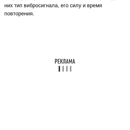
Они были очень большими по сравнению с
сегодняшними аппаратами. Их можно было с
уверенностью назвать «кирпичами», так как они
полностью соответствовали по размеру и весу.
В начале 90-х годов их размер и вес значительно
уменьшились. И появилась возможно узнавать о
вызовах средствами вибрации. Впервые
вибрацию реализовывали при помощи
динамиков.