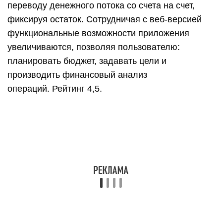
Goodbudget
class=»img-responsive»>Софт для контроля
персональных расходов выполняющее функции
личного финансового аналитика. Goodbudget
предлагает пользователю сформировать
финансовый план на месяц с привязкой
платежей к определенным календарным датам,
внеся данные отражающие допустимый размер
затрат на обязательные платежи и иные
категории расходов.
Программа продемонстрирует насколько точно
юзер придерживается запланированной цели,
отразив данные в виде круговой диаграммы с
поясняющим материалом. Каждая операция
сопровождается финансовым отчетом, функция