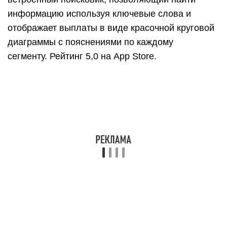
группы: траты, доходы, обмен, перемещения.
Позволяет составлять список покупок,
формировать краткосрочный и долгосрочный
бюджет, устанавливать цели и следить за
прогрессом накопления. Поддерживает
многопользовательский режим, умеет
распознавать банковские смс-уведомления
автоматически внося их в систему, ведет учет
долгов и должников, наглядно демонстрируя
виртуальный кошелек всем членам семьи,
поддерживает ведение бухгалтерских операций
в разных валютах, обеспечивает сохранность
персональных данных установкой пароля.
Скачать приложение для Android, для iOS