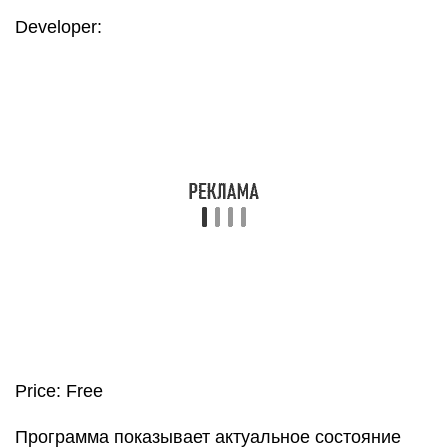
(сейчас он печатается на любом кассовом чеке).
Использование Дзен-мани позволяет отключить
смс из банков, поскольку вся информация будет
в приложении.
Виджет на Андроид
позволяет
быстро вносить данные о расходах наличными.