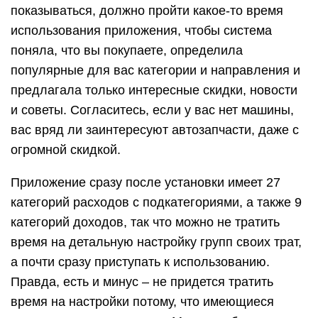
логически понятные цепочки действий и немного
перегружено информацией.
Технические требования приложения – 11 Мб,
Android 4.1 и выше
Стоимость – 2,32$ навсегда
Визуальная составляющая – 7/10
Интуитивность – 5/10
Функциональные возможности – 8/10
Дзен-мани
Developer: