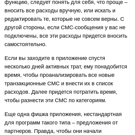
огромной скидкой.
Приложение сразу после установки имеет 27
категорий расходов с подкатегориями, а также 9
категорий доходов, так что можно не тратить
время на детальную настройку групп своих трат,
а почти сразу приступать к использованию.
Правда, есть и минус – не придется тратить
время на настройки потому, что имеющиеся
категории нельзя править. Можно добавлять
новые, но это реализовано немного странно – в
момент внесения платежа.
В целом, несмотря на свою
многофункциональность, приложение
сложновато в использовании, имеет не всегда