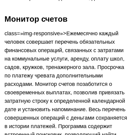
Скачать приложение для Android, для iOS
Дребеденьги — учет расходов
class=»img-responsive»>Четыре лаконичных