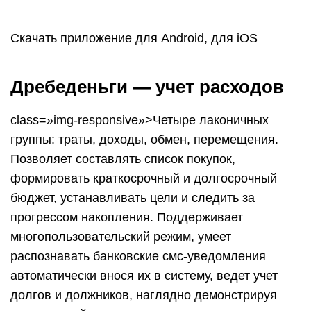
HomeMoney
class=»img-responsive»>Имеет простой и
удобный русскоязычный интерфейс,
дополненный минимальным количеством
настроек. Главный экран содержит вкладки
счетов, записей и расходов, доступна функция
синхронизации и добавление новой операции.
Юзер получает доступ к учету расходов,
переводу денежного потока со счета на счет,
фиксируя остаток. Сотрудничая с веб-версией
функциональные возможности приложения
увеличиваются, позволяя пользователю:
планировать бюджет, задавать цели и
производить финансовый анализ
операций. Рейтинг 4,5.