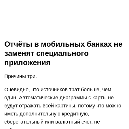
один. Автоматические диаграммы с карты не
будут отражать всей картины, потому что можно
иметь дополнительную кредитную,
сберегательный или валютный счёт, не
забываем про наличные.
А учитывать нужно каждую переменную. Когда
все деньги в одном приложении, они больше не
висят смешанными в уме.
В «остальном» Тинькрофф спрятал все категории, которые
я чаще всего использую. Выборка получилась совершенно
не репрезентативной
Статьи расходов контролирует банк, а не я.
AliExpress записывают в «супермаркеты», даже
если купил там смартфон, а в разделе