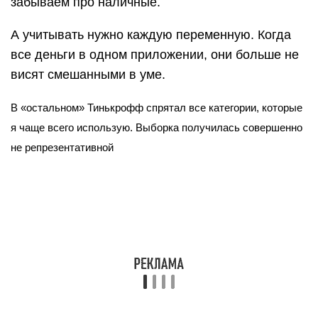
«различные товары» и «остальное» лежат
покупки, которые я вручную легко разложу по
другим категориям.
Переводы людям не влияют на реальную
картину, хотя и учитываются в общем потоке.
Мне проще сразу записать банановый сплит в
«еду вне дома», чем копаться в истории
переводов и разбираться, сколько я перевёл за
него другу.
PingFin
Приложение от белорусских разработчиков
довольно функционально, но требует некоторого
времени на настройку. И имеет ряд