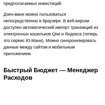
Оценка 4,6 (на основе 83 тысяч отзывов)
Помимо стандартного добавления ежедневных
расходов, «Быстрый бюджет» предлагает
планировать автоматическое добавление трат
по расписанию, создавать шаблоны транзакций и
задавать счета по умолчанию (например, если
бензин вы всегда оплачиваете одной и той же
картой). Счета в приложении — двух видов:
обычные и скрытые. Вторые исключаются из
общего анализа бюджетов, их удобно
использовать для расходов, например, на малый
бизнес или хобби.
Чтобы контролировать траты, на каждую из