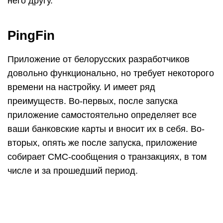
Конечно, функция автоматического определения
банковских СМС – это очень удобно, но есть
нюансы. Например, если в одном чеке из
гипермаркета у вас будут продукты, товары для
дома и корм для питомца, по информации СМС
приложение определит всю сумму как расход на
продукты. Так что, прежде чем включать эту
функцию, следует понять для себя, что проще –
вносить все расходы вручную, или искать и
редактировать те, которые не совсем верны. С
другой стороны, если СМС-сообщения у вас не
подключены, все эти расходы придется вносить
самостоятельно.