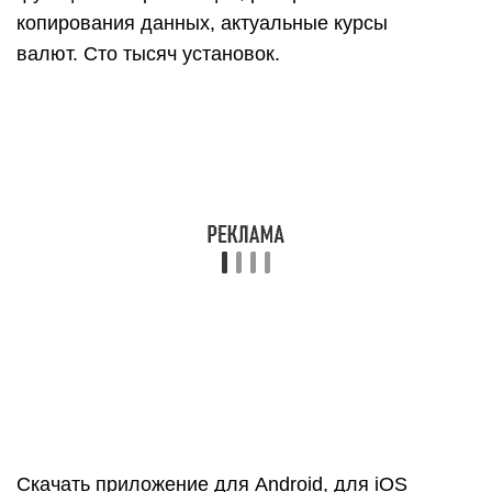
на коммунальные услуги, аренду, оплату школ,
садов, кружков, тренажерного зала. Просрочка
по платежу чревата дополнительными
расходами. Монитор счетов позаботится о
своевременных выплатах, позволив привязать
затратную строку к определенной календарной
дате и установить напоминание. Весь перечень
совершенных операций с деньгами сохраняется
в истории платежей. Программа содержит
встроенный поисковик, позволяющий найти
информацию используя ключевые слова и
отображает выплаты в виде красочной круговой
диаграммы с пояснениями по каждому
сегменту. Рейтинг 5,0 на App Store.