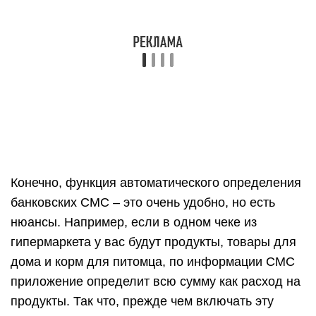
Если вы заходите в приложение спустя
несколько дней активных трат, ему понадобится
время, чтобы проанализировать все новые
транзакционные СМС и внести их в список
расходов. Далее придется потратить время,
чтобы разнести эти СМС по категориям.
Еще одна фишка приложения, нестандартная
для программ такого типа – предложения от
партнеров. Правда, чтобы они начали
показываться, должно пройти какое-то время
использования приложения, чтобы система
поняла, что вы покупаете, определила
популярные для вас категории и направления и
предлагала только интересные скидки, новости
и советы. Согласитесь, если у вас нет машины,
вас вряд ли заинтересуют автозапчасти, даже с