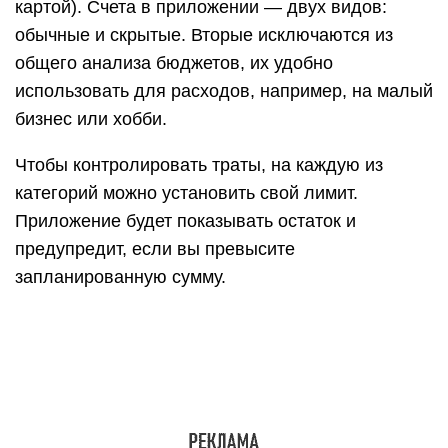
Фишки приложения: фишка «Быстрого бюджета»
— в настраиваемых отчётах. Они есть и в
диаграммах, и в графиках (их тут больше пяти
видов), и в календаре. Приложение можно
синхронизировать на пяти устройствах
одновременно, экспортировать данные в PDF,
CSV и Excel, настроить резервную копию в
Dropbox и защитить паролем.
Домашняя бухгалтерия
class=»img-responsive»>Полностью
соответствует своему названию — разработчики
сформировали утилиту, способную качественно
работать сразу после скачивания. По умолчанию
доступно четырнадцать
категорий доходов и