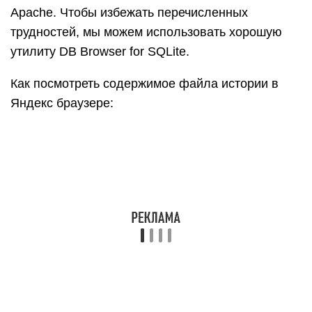
Скачиваем необходимую утилиту с
официального сайта (внизу страницы есть
кнопки для скачивания 32- и 64-битных
дистрибутивов программы).
Установите и откройте утилиту.
Нажмите кнопку «Файл» в левом углу и
выберите «Открыть базу данных».
В правом нижнем углу нажмите «Файлы базы
данных SQLite…» и перейдите в «Все файлы
(*)».
С помощью «Проводника» находим файл
истории (путь указан в предыдущем разделе) и
открываем его.