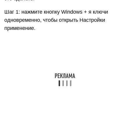
Шаг 1: нажмите кнопку Windows + я ключи
одновременно, чтобы открыть Настройки
применение.
Шаг 2. Перейдите к Система часть и щелкните по
ней.
Шаг 3: Теперь перейдите к Масштаб и макет
часть и установите его на 100% (рекомендуется)
.
После этого проблема «разверните окно
браузера, чтобы увидеть эту историю» должна