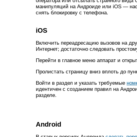
оператора или отсылать странного вида 
манипуляций на Андроиде или iOS — нас
снять блокировку с телефона.
iOS
Включить переадресацию вызовов на друг
Интернет; достаточно следовать простом
Перейти в главное меню аппарат и откры
Пролистать страницу вниз вплоть до пун
Войти в раздел и указать требуемые
ном
идентичен с созданием правил на Андро
разделе.
Android
В старых версиях Андроида
сделать пер