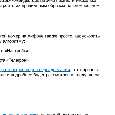
USSD-команды. Достаточно провести несколько
троить их правильным образом не сложнее, чем
ой номер на Айфоне так же просто, как ускорить
у алгоритму:
ть «Настройки».
кта «Телефон».
ера телефонов для переадресации
; этот процесс
иде и подробнее будет рассмотрен в следующем
еадресацию звонков
на другой номер можно