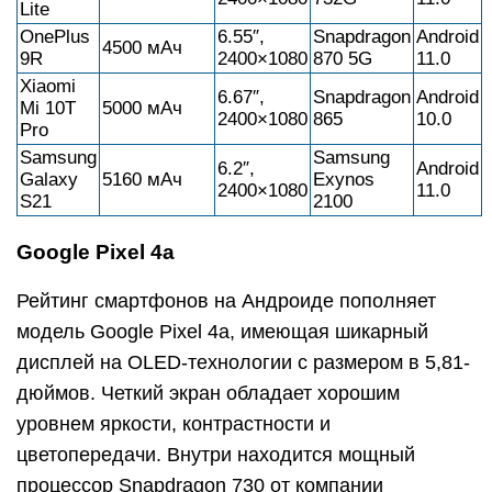
Lite
OnePlus
6.55″,
Snapdragon
Android
4500 мАч
9R
2400×1080
870 5G
11.0
Xiaomi
6.67″,
Snapdragon
Android
Mi 10T
5000 мАч
2400×1080
865
10.0
Pro
Samsung
Samsung
6.2″,
Android
Galaxy
5160 мАч
Exynos
2400×1080
11.0
S21
2100
Google Pixel 4a
Рейтинг смартфонов на Андроиде пополняет
модель Google Pixel 4a, имеющая шикарный
дисплей на OLED-технологии с размером в 5,81-
дюймов. Четкий экран обладает хорошим
уровнем яркости, контрастности и
цветопередачи. Внутри находится мощный
процессор Snapdragon 730 от компании