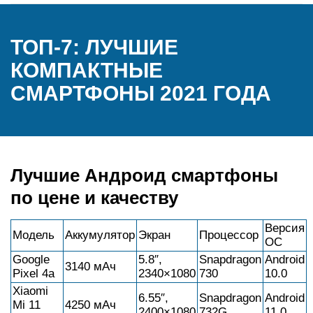
ТОП-7: ЛУЧШИЕ
КОМПАКТНЫЕ
СМАРТФОНЫ 2021 ГОДА
Лучшие Андроид смартфоны
по цене и качеству
Версия
Модель
Аккумулятор
Экран
Процессор
ОС
Google
5.8″,
Snapdragon
Android
3140 мАч
Pixel 4a
2340×1080
730
10.0
Xiaomi
6.55″,
Snapdragon
Android
Mi 11
4250 мАч
2400×1080
732G
11.0