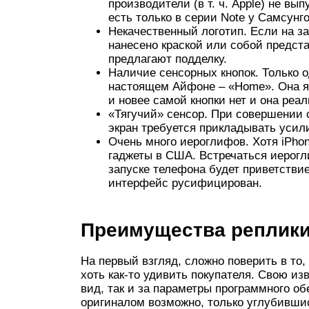
производители (в т. ч. Apple) не вы
есть только в серии Note у Самсунго
Некачественный логотип. Если на з
нанесено краской или собой предста
предлагают подделку.
Наличие сенсорных кнопок. Только о
настоящем Айфоне – «Home». Она яв
и новее самой кнопки нет и она реал
«Тягучий» сенсор. При совершении 
экран требуется прикладывать усили
Очень много иероглифов. Хотя iPho
гаджеты в США. Встречаться иерогл
запуске телефона будет приветстви
интерфейс русифицирован.
Преимущества реплик
На первый взгляд, сложно поверить в то, 
хоть как-то удивить покупателя. Свою из
вид, так и за параметры программного о
оригиналом возможно, только углубившис