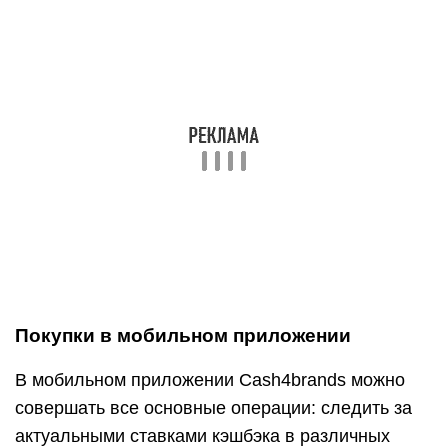
Покупки в мобильном приложении
В мобильном приложении Cash4brands можно
совершать все основные операции: следить за
актуальными ставками кэшбэка в различных
магазинах, совершать покупки, выводить деньги
со счета и следить за статусом вашего заказа.
Покупки через браузерное расширение
Сервис очень долго не выпускал свое
браузерное
расширение. Сейчас оно есть, но доступно
только для браузера Google Chrome. В целом,
его
функционал ничем не отличается от похожих
плагинов в других кэшбэк-сервисах.