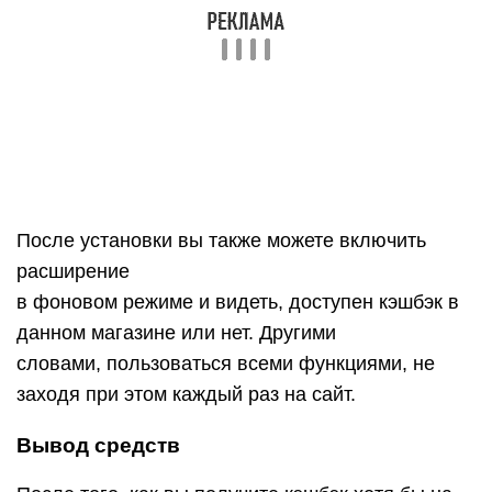
словами, пользоваться всеми функциями, не
заходя при этом каждый раз на сайт.
Вывод средств
После того, как вы получите кэшбэк хотя бы на
1 рубль и привязали к аккаунту данные
платежных систем, вы сможете вывести деньги
удобным для вас способом. Тем не менее,
минимальная сумма вывода для разных
платежных систем будет различаться:
Минимальная
Способ выплаты
сумма
Webmoney, Qiwi кошелек, Yandex
Нет
деньги
На баланс телефона
15 рублей
на VK
100 рублей