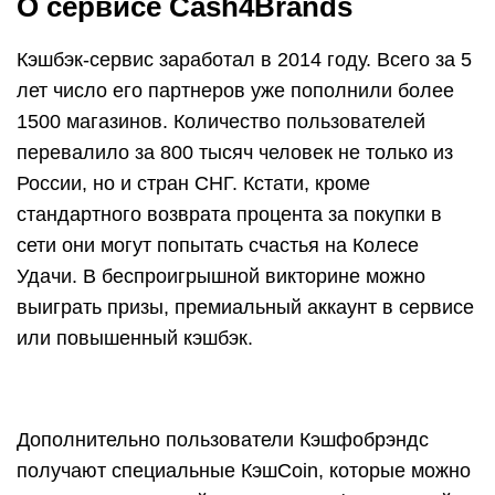
Дополнительно пользователи Кэшфобрэндс
получают специальные КэшCoin, которые можно
потратить с выгодой. Это монетки (но не путайте
их с процентом кэшбэка), их сервис выдает за
выполнение действий на сайте:
+50 монеток за то, что каждый день заходите в
сервис;
+50 монет за репост страницы с Колесом
Удачи;
От +100 до +1000 КэшCoin можно получить,
вращая барабан.
Какие еще преимущества Cash4Brands можно
выделить: