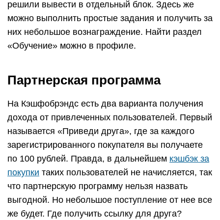
по 100 рублей. Правда, в дальнейшем
кэшбэк за
покупки
таких пользователей не начисляется, так
что партнерскую программу нельзя назвать
выгодной. Но небольшое поступление от нее все
же будет. Где получить ссылку для друга?
Зайдите в личный кабинет и нажмите
«Поделиться».
Если вы внимательно изучите сайт
Кэшфобрэндс, заметите, что кроме кнопки в
основном меню, есть неприметная ссылка на
партнерскую программу в самом низу страницы.
Она предлагает более выгодные условия
привлечения новых пользователей:
15 рублей за каждого зарегистрированного
человека единоразово;
50% от дохода сервиса Cash4Brands,