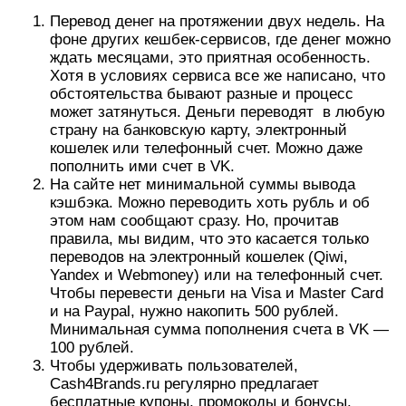
Чтобы перевести деньги на Visa и Master Card
и на Paypal, нужно накопить 500 рублей.
Минимальная сумма пополнения счета в VK —
100 рублей.
Чтобы удерживать пользователей,
Cash4Brands.ru регулярно предлагает
бесплатные купоны, промокоды и бонусы.
Например, на покупки в Everbuying есть кеш
бек 1–4%, но для этого же магазина еще есть
промокод для покупок на электронику со
скидкой 50%. Оба бонуса при этом
суммируются. Если грамотно планировать
покупки и учитывать все акционные
предложения, можно основательно сэкономить.
Скидки и распродажи привязаны к сезону,
сервис активно рассказывает о них
подписчикам в соцсетях — Одноклассниках,
Facebook и Google+.
Отслеживание посылок на сайте. Cash4Brands
с гордостью сообщает, что он бесплатный,
хотя это бесплатно всегда и везде. Куда
важнее удобство — пользователю не надо
лезть в гугл и искать такие сервисы, все уже