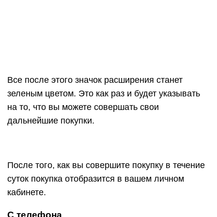
После того, как вы совершите покупку в течение
суток покупка отобразится в вашем личном
кабинете.
С телефона
Для возврата кэшбэка
данным способом вам
нужно установить приложение Cash4brands, на
свой телефон. Приложение есть как для Android
так и для iOS.
Далее открываете приложение, находите в
каталоге нужный вам интернет магазин
и
нажимаете по нему. После чего вы будете
перенаправлены на сайт или в приложение