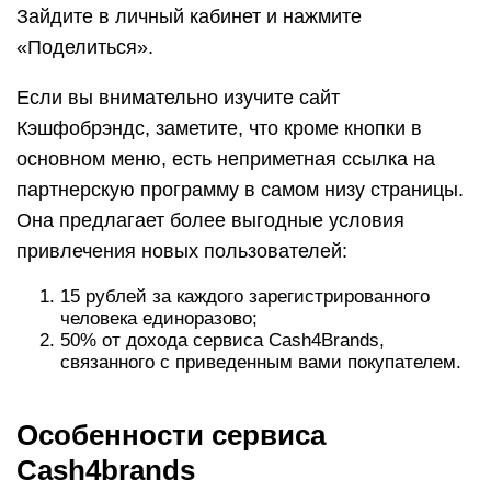
связанного с приведенным вами покупателем.
Особенности сервиса
Cash4brands
Перевод денег на протяжении двух недель. На
фоне других кешбек-сервисов, где денег можно
ждать месяцами, это приятная особенность.
Хотя в условиях сервиса все же написано, что
обстоятельства бывают разные и процесс
может затянуться. Деньги переводят в любую
страну на банковскую карту, электронный
кошелек или телефонный счет. Можно даже
пополнить ими счет в VK.
На сайте нет минимальной суммы вывода
кэшбэка. Можно переводить хоть рубль и об
этом нам сообщают сразу. Но, прочитав
правила, мы видим, что это касается только
переводов на электронный кошелек (Qiwi,
Yandex и Webmoney) или на телефонный счет.