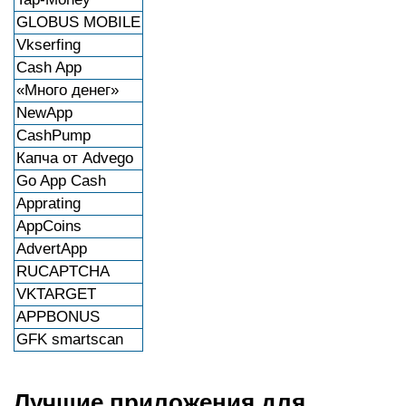
GLOBUS MOBILE
Vkserfing
Cash App
«Много денег»
NewApp
CashPump
Капча от Advego
Go App Cash
Apprating
AppCoins
AdvertApp
RUCAPTCHA
VKTARGET
APPBONUS
GFK smartscan
Лучшие приложения для