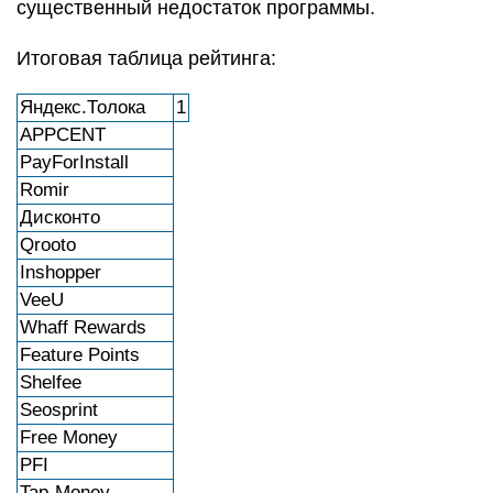
существенный недостаток программы.
Итоговая таблица рейтинга:
Яндекс.Толока
1
APPCENT
PayForInstall
Romir
Дисконто
Qrooto
Inshopper
VeeU
Whaff Rewards
Feature Points
Shelfee
Seosprint
Free Money
PFI
Tap-Money