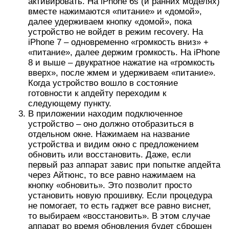
активировать. На iPhone 6s (и ранних моделях)
вместе нажимаются «питание» и «домой»,
далее удерживаем кнопку «домой», пока
устройство не войдет в режим recovery. На
iPhone 7 – одновременно «громкость вниз» +
«питание», далее держим громкость. На iPhone
8 и выше – двукратное нажатие на «громкость
вверх», после жмем и удерживаем «питание».
Когда устройство вошло в состояние
готовности к апдейту переходим к
следующему пункту.
В приложении находим подключенное
устройство – оно должно отобразиться в
отдельном окне. Нажимаем на название
устройства и видим окно с предложением
обновить или восстановить. Даже, если
первый раз аппарат завис при попытке апдейта
через Айтюнс, то все равно нажимаем на
кнопку «обновить». Это позволит просто
установить новую прошивку. Если процедура
не помогает, то есть гаджет все равно виснет,
то выбираем «восстановить». В этом случае
аппарат во время обновления будет сброшен