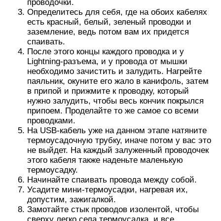
проводочки.
Определитесь для себя, где на обоих кабелях
есть красный, белый, зеленый проводки и
заземление, ведь потом вам их придется
спаивать.
После этого концы каждого проводка и у
Lightning-разъема, и у провода от мышки
необходимо зачистить и залудить. Нагрейте
паяльник, окуните его жало в канифоль, затем
в припой и прижмите к проводку, который
нужно залудить, чтобы весь кончик покрылся
припоем. Проделайте то же самое со всеми
проводками.
На USB-кабель уже на данном этапе натяните
термоусадочную трубку, иначе потом у вас это
не выйдет. На каждый залуженный проводочек
этого кабеля также наденьте маленькую
термоусадку.
Начинайте спаивать провода между собой.
Усадите мини-термоусадки, нагревая их,
допустим, зажигалкой.
Замотайте стык проводов изолентой, чтобы
сверху легко села термоусадка, и все