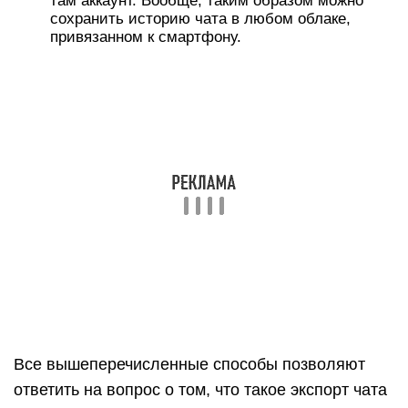
там аккаунт. Вообще, таким образом можно
сохранить историю чата в любом облаке,
привязанном к смартфону.
Все вышеперечисленные способы позволяют
ответить на вопрос о том, что такое экспорт чата
в Вотсапе и как осуществить эту процедуру.
Теперь же нужно рассмотреть все варианты
подробнее. Для того, чтобы получить общую
картину.
Как извлечь стикеры из
Телеграм
Перед переносом стикерпака в WhatsApp для
начала нужно его извлечь из Телеграм. Ниже
приведена инструкция как это сделать.