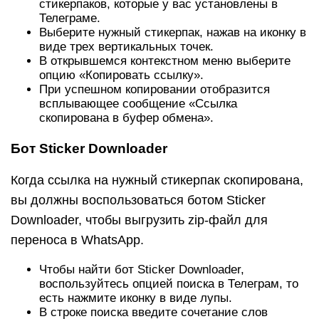
переноса в WhatsApp.
Чтобы найти бот Sticker Downloader,
воспользуйтесь опцией поиска в Телеграм, то
есть нажмите иконку в виде лупы.
В строке поиска введите сочетание слов
Sticker Downloader.
В появившемся списке выберите первый
результат.
Попав в чат с ботом, нажмите Старт.
После запуска бота, наберите /menu.
Бот в ответ отправит вам сообщение с
настройками. В полученном сообщении
нажмите Settings.
В открывшемся меню выберите формат Webp.