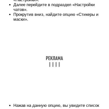
Нажав на данную опцию, вы увидите список
стикерпаков, которые у вас установлены в
Телеграме.
Выберите нужный стикерпак, нажав на иконку в
виде трех вертикальных точек.
В открывшемся контекстном меню выберите
опцию «Копировать ссылку».
При успешном копировании отобразится
всплывающее сообщение «Ссылка
скопирована в буфер обмена».
Бот Sticker Downloader
Когда ссылка на нужный стикерпак скопирована,
вы должны воспользоваться ботом Sticker
Downloader, чтобы выгрузить zip-файл для